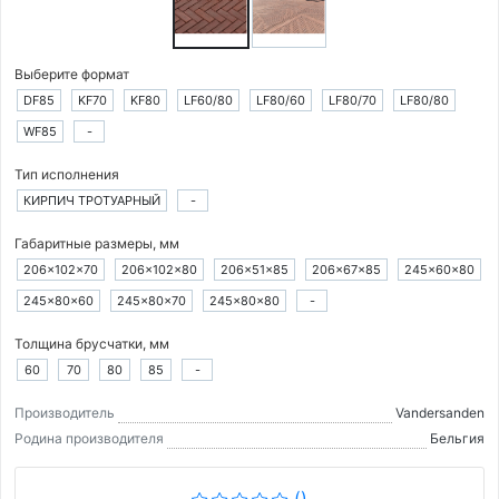
Выберите формат
DF85
KF70
KF80
LF60/80
LF80/60
LF80/70
LF80/80
WF85
-
Тип исполнения
КИРПИЧ ТРОТУАРНЫЙ
-
Габаритные размеры, мм
206×102×70
206×102×80
206×51×85
206×67×85
245×60×80
245×80×60
245×80×70
245×80×80
-
Толщина брусчатки, мм
60
70
80
85
-
Производитель
Vandersanden
Родина производителя
Бельгия
()