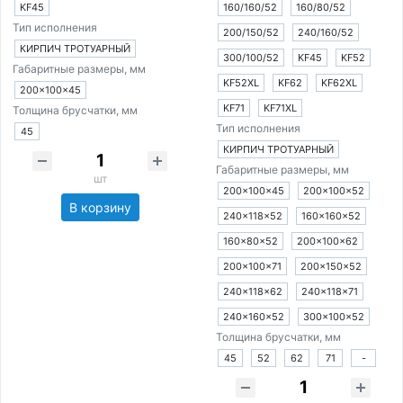
KF45
160/160/52
160/80/52
Тип исполнения
200/150/52
240/160/52
КИРПИЧ ТРОТУАРНЫЙ
300/100/52
KF45
KF52
Габаритные размеры, мм
KF52XL
KF62
KF62XL
200×100×45
KF71
KF71XL
Толщина брусчатки, мм
Тип исполнения
45
КИРПИЧ ТРОТУАРНЫЙ
Габаритные размеры, мм
шт
200×100×45
200×100×52
В корзину
240×118×52
160×160×52
160×80×52
200×100×62
200×100×71
200×150×52
240×118×62
240×118×71
240×160×52
300×100×52
Толщина брусчатки, мм
45
52
62
71
-