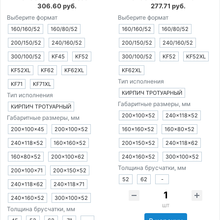
306.60 руб.
277.71 руб.
Выберите формат
Выберите формат
160/160/52
160/80/52
160/160/52
160/80/52
200/150/52
240/160/52
200/150/52
240/160/52
300/100/52
KF45
KF52
300/100/52
KF52
KF52XL
KF52XL
KF62
KF62XL
KF62XL
Тип исполнения
KF71
KF71XL
КИРПИЧ ТРОТУАРНЫЙ
Тип исполнения
Габаритные размеры, мм
КИРПИЧ ТРОТУАРНЫЙ
200×100×52
240×118×52
Габаритные размеры, мм
200×100×45
200×100×52
160×160×52
160×80×52
240×118×52
160×160×52
200×150×52
240×118×62
160×80×52
200×100×62
240×160×52
300×100×52
Толщина брусчатки, мм
200×100×71
200×150×52
52
62
-
240×118×62
240×118×71
240×160×52
300×100×52
шт
Толщина брусчатки, мм