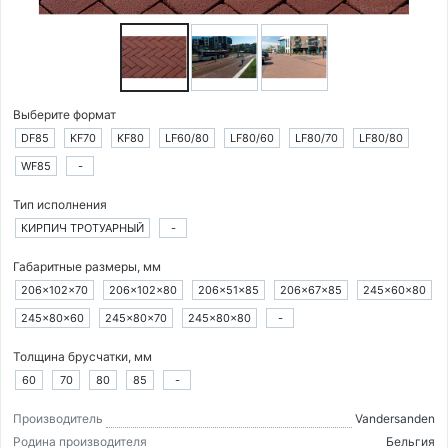
Выберите формат
DF85
KF70
KF80
LF60/80
LF80/60
LF80/70
LF80/80
WF85
-
Тип исполнения
КИРПИЧ ТРОТУАРНЫЙ
-
Габаритные размеры, мм
206×102×70
206×102×80
206×51×85
206×67×85
245×60×80
245×80×60
245×80×70
245×80×80
-
Толщина брусчатки, мм
60
70
80
85
-
Производитель
Vandersanden
Родина производителя
Бельгия