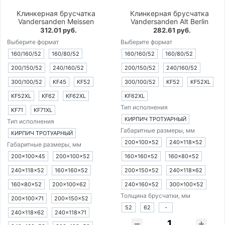
Клинкерная брусчатка
Клинкерная брусчатка
Vandersanden Meissen
Vandersanden Alt Berlin
312.01 руб.
282.61 руб.
Выберите формат
Выберите формат
160/160/52
160/80/52
160/160/52
160/80/52
200/150/52
240/160/52
200/150/52
240/160/52
300/100/52
KF45
KF52
300/100/52
KF52
KF52XL
KF52XL
KF62
KF62XL
KF62XL
Тип исполнения
KF71
KF71XL
КИРПИЧ ТРОТУАРНЫЙ
Тип исполнения
Габаритные размеры, мм
КИРПИЧ ТРОТУАРНЫЙ
200×100×52
240×118×52
Габаритные размеры, мм
200×100×45
200×100×52
160×160×52
160×80×52
240×118×52
160×160×52
200×150×52
240×118×62
160×80×52
200×100×62
240×160×52
300×100×52
Толщина брусчатки, мм
200×100×71
200×150×52
52
62
-
240×118×62
240×118×71