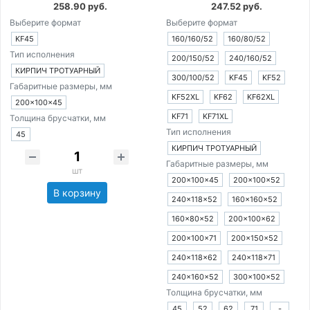
258.90 руб.
247.52 руб.
Выберите формат
Выберите формат
KF45
160/160/52
160/80/52
Тип исполнения
200/150/52
240/160/52
КИРПИЧ ТРОТУАРНЫЙ
300/100/52
KF45
KF52
Габаритные размеры, мм
KF52XL
KF62
KF62XL
200×100×45
KF71
KF71XL
Толщина брусчатки, мм
Тип исполнения
45
КИРПИЧ ТРОТУАРНЫЙ
Габаритные размеры, мм
шт
200×100×45
200×100×52
В корзину
240×118×52
160×160×52
160×80×52
200×100×62
200×100×71
200×150×52
240×118×62
240×118×71
240×160×52
300×100×52
Толщина брусчатки, мм
45
52
62
71
-