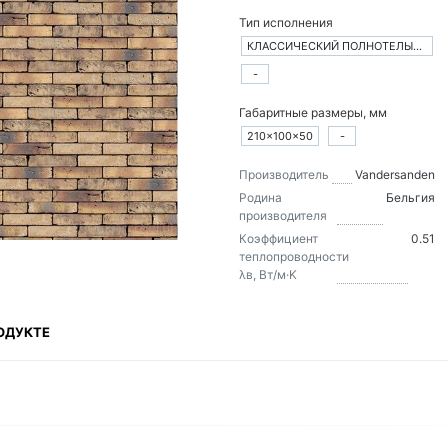
Тип исполнения
КЛАССИЧЕСКИЙ ПОЛНОТЕЛЫЙ КИРПИЧ
-
Габаритные размеры, мм
210×100×50
-
Производитель
Vandersanden
Родина
Бельгия
производителя
Коэффициент
0.51
теплопроводности
λв, Вт/м·K
ОДУКТЕ