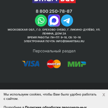
8 800 250-78-87
МОСКОВСКАЯ ОБЛ., Г.О. ОРЕХОВО-ЗУЕВО, Г. ЛИКИНО-ДУЛЁВО, УЛ.
ЛЕНИНА, ДОМ 2А
ВРЕМЯ РАБОТЫ: ПН–ПТ: 9–18, СБ: 10–16
ЭЛЕКТРОННАЯ ПОЧТА:
INFO@SMARTBAU.RU
Персональный раздел
© Интернет-магазин Smart Bau ’2003-2026. Стройте
x
Мы используем cookies, чтобы Вам было удобно работать
правильно с 1-го раза.
с сайтом.
Политика обработки персональных данных
Наверх
Войти
Регистрация
Подробнее в
Политике обработки персональных