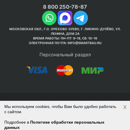
8 800 250-78-87
МОСКОВСКАЯ ОБЛ., Г.О. ОРЕХОВО-ЗУЕВО, Г. ЛИКИНО-ДУЛЁВО, УЛ.
ЛЕНИНА, ДОМ 2А
ВРЕМЯ РАБОТЫ: ПН–ПТ: 9–18, СБ: 10–16
ЭЛЕКТРОННАЯ ПОЧТА:
INFO@SMARTBAU.RU
Персональный раздел
© Интернет-магазин Smart Bau ’2003-2026. Стройте
x
Мы используем cookies, чтобы Вам было удобно работать
правильно с 1-го раза.
с сайтом.
Политика обработки персональных данных
Наверх
Войти
Регистрация
Подробнее в
Политике обработки персональных
данных
Корзина
0 позиций