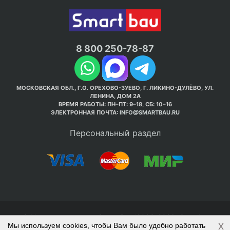
8 800 250-78-87
МОСКОВСКАЯ ОБЛ., Г.О. ОРЕХОВО-ЗУЕВО, Г. ЛИКИНО-ДУЛЁВО, УЛ.
ЛЕНИНА, ДОМ 2А
ВРЕМЯ РАБОТЫ: ПН–ПТ: 9–18, СБ: 10–16
ЭЛЕКТРОННАЯ ПОЧТА:
INFO@SMARTBAU.RU
Персональный раздел
© Интернет-магазин Smart Bau ’2003-2026. Стройте
x
Мы используем cookies, чтобы Вам было удобно работать
правильно с 1-го раза.