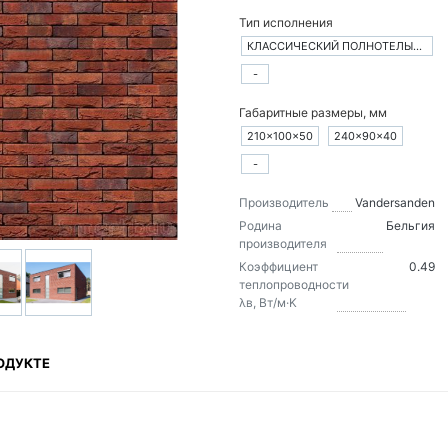
Тип исполнения
КЛАССИЧЕСКИЙ ПОЛНОТЕЛЫЙ КИРПИЧ
-
Габаритные размеры, мм
210×100×50
240×90×40
-
Производитель
Vandersanden
Родина
Бельгия
производителя
Коэффициент
0.49
теплопроводности
λв, Вт/м·K
ОДУКТЕ