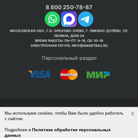
8 800 250-78-87
МОСКОВСКАЯ ОБЛ., Г.О. ОРЕХОВО-ЗУЕВО, Г. ЛИКИНО-ДУЛЁВО, УЛ.
ЛЕНИНА, ДОМ 2А
ВРЕМЯ РАБОТЫ: ПН–ПТ: 9–18, СБ: 10–16
ЭЛЕКТРОННАЯ ПОЧТА:
INFO@SMARTBAU.RU
Персональный раздел
© Интернет-магазин Smart Bau ’2003-2026. Стройте
x
Мы используем cookies, чтобы Вам было удобно работать
правильно с 1-го раза.
с сайтом.
Политика обработки персональных данных
Наверх
Войти
Регистрация
Подробнее в
Политике обработки персональных
данных
Корзина
0 позиций