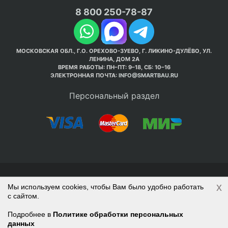
8 800 250-78-87
МОСКОВСКАЯ ОБЛ., Г.О. ОРЕХОВО-ЗУЕВО, Г. ЛИКИНО-ДУЛЁВО, УЛ.
ЛЕНИНА, ДОМ 2А
ВРЕМЯ РАБОТЫ: ПН–ПТ: 9–18, СБ: 10–16
ЭЛЕКТРОННАЯ ПОЧТА:
INFO@SMARTBAU.RU
Персональный раздел
© Интернет-магазин Smart Bau ’2003-2026. Стройте
x
Мы используем cookies, чтобы Вам было удобно работать
правильно с 1-го раза.
с сайтом.
Политика обработки персональных данных
Наверх
Войти
Регистрация
Подробнее в
Политике обработки персональных
данных
Корзина
0 позиций