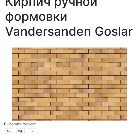
Кирпич ручной
формовки
Vandersanden Goslar
Выберите формат
NF
WF
-