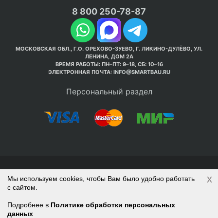
8 800 250-78-87
МОСКОВСКАЯ ОБЛ., Г.О. ОРЕХОВО-ЗУЕВО, Г. ЛИКИНО-ДУЛЁВО, УЛ.
ЛЕНИНА, ДОМ 2А
ВРЕМЯ РАБОТЫ: ПН–ПТ: 9–18, СБ: 10–16
ЭЛЕКТРОННАЯ ПОЧТА:
INFO@SMARTBAU.RU
Персональный раздел
© Интернет-магазин Smart Bau ’2003-2026. Стройте
x
Мы используем cookies, чтобы Вам было удобно работать
правильно с 1-го раза.
с сайтом.
Политика обработки персональных данных
Наверх
Войти
Регистрация
Подробнее в
Политике обработки персональных
данных
Корзина
0 позиций