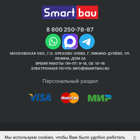
8 800 250-78-87
МОСКОВСКАЯ ОБЛ., Г.О. ОРЕХОВО-ЗУЕВО, Г. ЛИКИНО-ДУЛЁВО, УЛ.
ЛЕНИНА, ДОМ 2А
ВРЕМЯ РАБОТЫ: ПН–ПТ: 9–18, СБ: 10–16
ЭЛЕКТРОННАЯ ПОЧТА:
INFO@SMARTBAU.RU
Персональный раздел
© Интернет-магазин Smart Bau ’2003-2026. Стройте
x
Мы используем cookies, чтобы Вам было удобно работать
правильно с 1-го раза.