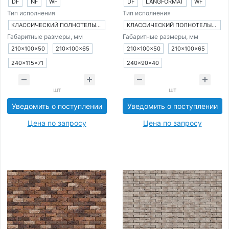
DF
NF
WF
DF
LANGFORMAT
WF
Тип исполнения
Тип исполнения
КЛАССИЧЕСКИЙ ПОЛНОТЕЛЫЙ КИРПИЧ
КЛАССИЧЕСКИЙ ПОЛНОТЕЛЫЙ КИРПИЧ
Габаритные размеры, мм
Габаритные размеры, мм
210×100×50
210×100×65
210×100×50
210×100×65
240×115×71
240×90×40
шт
шт
Уведомить о поступлении
Уведомить о поступлении
Цена по запросу
Цена по запросу