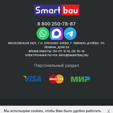
8 800 250-78-87
МОСКОВСКАЯ ОБЛ., Г.О. ОРЕХОВО-ЗУЕВО, Г. ЛИКИНО-ДУЛЁВО, УЛ.
ЛЕНИНА, ДОМ 2А
ВРЕМЯ РАБОТЫ: ПН–ПТ: 9–18, СБ: 10–16
ЭЛЕКТРОННАЯ ПОЧТА:
INFO@SMARTBAU.RU
Персональный раздел
© Интернет-магазин Smart Bau ’2003-2026. Стройте
x
Мы используем cookies, чтобы Вам было удобно работать
правильно с 1-го раза.