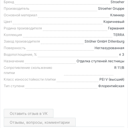
Бренд
Stroeher
Производитель
Stroeher Gruppe
Основной материал
Клинкер
Цвет
Коричневый
Родина производителя
Германия
Коллекция
TERRA
Завод производителя
Ströher GmbH Dillenburg
Поверхность
Неглазурованная
Водопоглощение, %
≤ 3
Назначение
Отделка ступеней лестницы
Сопротивление скольжению
R 11/B
плитки
Класс износостойкости плитки
PEI V (высший)
Тип ступени
Флорентийская
Оставить отзыв в VK
Отзывы, вопросы, комментарии