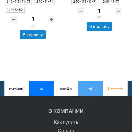
240+115×11×71
240×11×71
240+115×11×71
240×11×71
240×8×52
шт
шт
В корзину
В корзину
О КОМПАНИИ
Как купить
Оплата