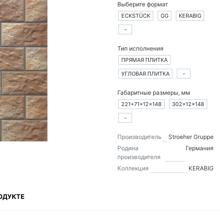
Выберите формат
ECKSTÜCK
GG
KERABIG
-
Тип исполнения
ПРЯМАЯ ПЛИТКА
УГЛОВАЯ ПЛИТКА
-
Габаритные размеры, мм
221+71×12×148
302×12×148
-
Производитель
Stroeher Gruppe
Родина
Германия
производителя
Коллекция
KERABIG
ОДУКТЕ