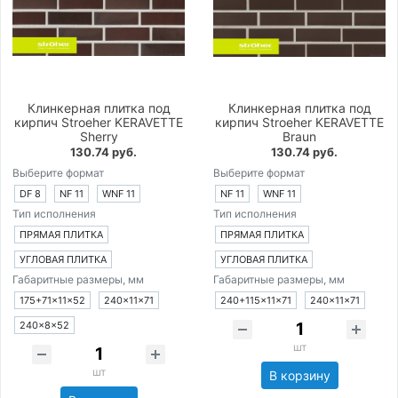
Клинкерная плитка под
Клинкерная плитка под
кирпич Stroeher KERAVETTE
кирпич Stroeher KERAVETTE
Sherry
Braun
130.74 руб.
130.74 руб.
Выберите формат
Выберите формат
DF 8
NF 11
WNF 11
NF 11
WNF 11
Тип исполнения
Тип исполнения
ПРЯМАЯ ПЛИТКА
ПРЯМАЯ ПЛИТКА
УГЛОВАЯ ПЛИТКА
УГЛОВАЯ ПЛИТКА
Габаритные размеры, мм
Габаритные размеры, мм
175+71×11×52
240×11×71
240+115×11×71
240×11×71
240×8×52
шт
шт
В корзину