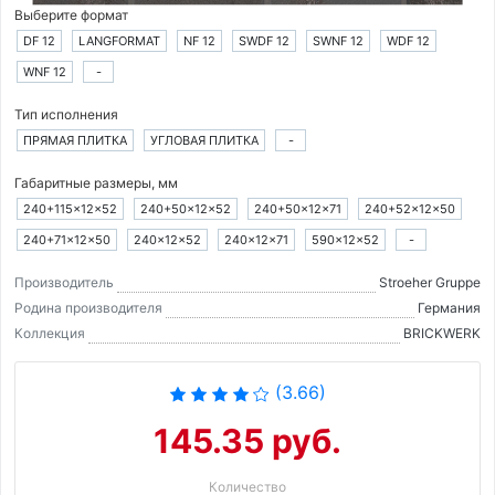
Выберите формат
DF 12
LANGFORMAT
NF 12
SWDF 12
SWNF 12
WDF 12
WNF 12
-
Тип исполнения
ПРЯМАЯ ПЛИТКА
УГЛОВАЯ ПЛИТКА
-
Габаритные размеры, мм
240+115×12×52
240+50×12×52
240+50×12×71
240+52×12×50
240+71×12×50
240×12×52
240×12×71
590×12×52
-
Производитель
Stroeher Gruppe
Родина производителя
Германия
Коллекция
BRICKWERK
(3.66)
145.35 руб.
Количество