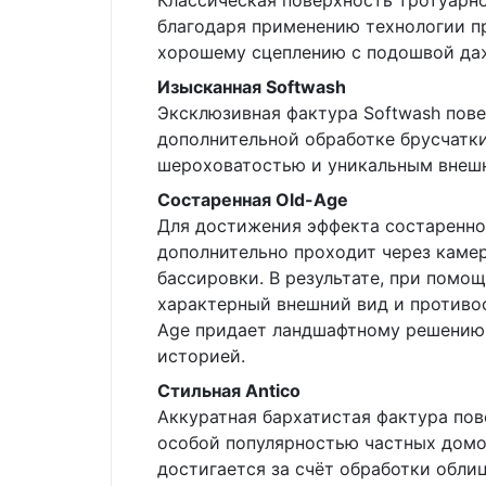
Классическая поверхность тротуарн
благодаря применению технологии п
хорошему сцеплению с подошвой даж
Изысканная Softwash
Эксклюзивная фактура Softwash пове
дополнительной обработке брусчатки
шероховатостью и уникальным внеш
Состаренная Old-Age
Для достижения эффекта состаренной
дополнительно проходит через камер
бассировки. В результате, при помо
характерный внешний вид и противо
Age придает ландшафтному решению 
историей.
Стильная Antico
Аккуратная бархатистая фактура пов
особой популярностью частных домо
достигается за счёт обработки обли