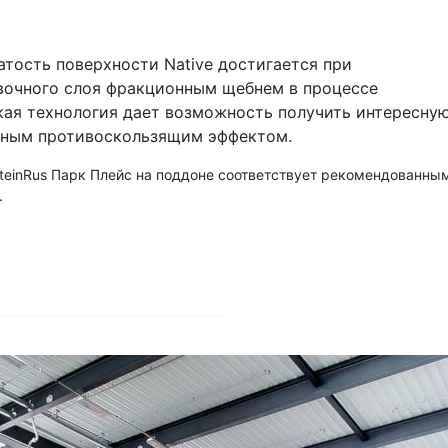
тость поверхности Native достигается при
вочного слоя фракционным щебнем в процессе
кая технология дает возможность получить интересну
нным противоскользящим эффектом.
SteinRus Парк Плейс на поддоне соответствует рекомендованны
.