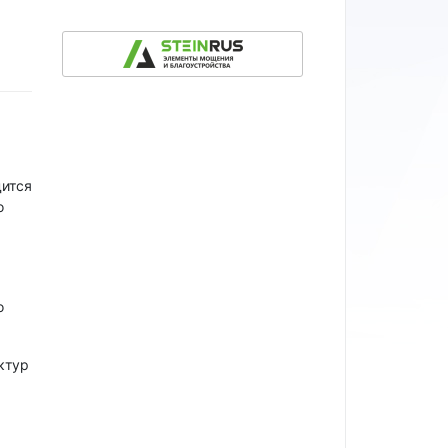
дится
о
о
ктур