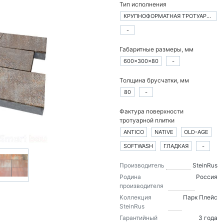
Тип исполнения
КРУПНОФОРМАТНАЯ ТРОТУАРНАЯ ПЛИТКА ИЗ 1-ГО ЭЛЕМЕНТА
-
Габаритные размеры, мм
600×300×80
-
Толщина брусчатки, мм
80
-
Фактура поверхности
тротуарной плитки
ANTICO
NATIVE
OLD-AGE
SOFTWASH
ГЛАДКАЯ
-
Производитель
SteinRus
Родина
Россия
производителя
Коллекция
Парк Плейс
SteinRus
Гарантийный
3 года