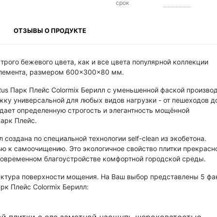
срок
ОТЗЫВЫ О ПРОДУКТЕ
строго бежевого цвета, как и все цвета популярной коллекции
 элемента, размером 600×300×80 мм.
Rus Парк Плейс Colormix Берилл с уменьшенной фаской произво
жку универсальной для любых видов нагрузки - от пешеходов д
дает определенную строгость и элегантность мощённой
Парк Плейс.
л создана по специальной технологии self-clean из экобетона.
ью к самоочищению. Это экологичное свойство плитки прекрасн
современном благоустройстве комфортной городской среды.
актура поверхности мощения. На Ваш выбор представлены 5 фа
рк Плейс Colormix Берилл: