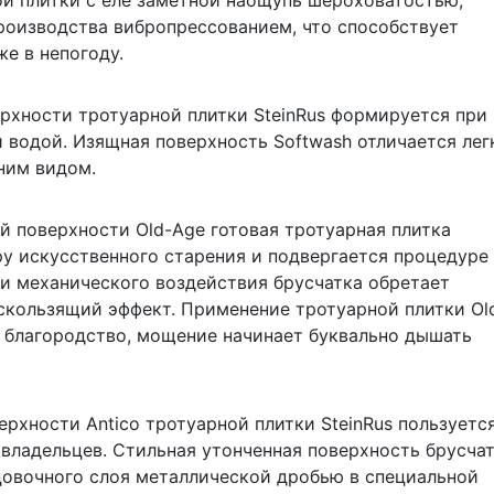
ой плитки с еле заметной наощупь шероховатостью,
роизводства вибропрессованием, что способствует
е в непогоду.
рхности тротуарной плитки SteinRus формируется при
 водой. Изящная поверхность Softwash отличается лег
ним видом.
 поверхности Old-Age готовая тротуарная плитка
у искусственного старения и подвергается процедуре
щи механического воздействия брусчатка обретает
скользящий эффект. Применение тротуарной плитки Ol
благородство, мощение начинает буквально дышать
ерхности Antico тротуарной плитки SteinRus пользуетс
владельцев. Стильная утонченная поверхность брусча
цовочного слоя металлической дробью в специальной