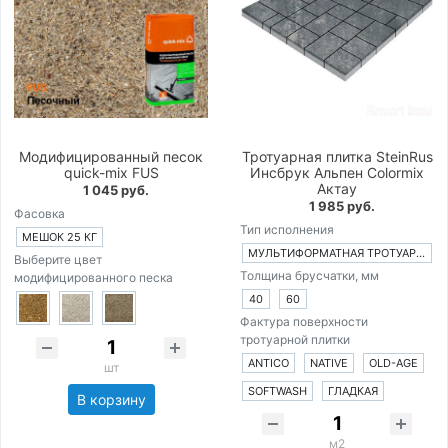
Модифицированный песок
Тротуарная плитка SteinRus
quick-mix FUS
Инсбрук Альпен Colormix
Актау
1 045 руб.
1 985 руб.
Фасовка
Тип исполнения
МЕШОК 25 КГ
МУЛЬТИФОРМАТНАЯ ТРОТУАРНАЯ ПЛИТКА ИЗ 4-Х ЭЛЕМЕНТОВ
Выберите цвет
Толщина брусчатки, мм
модифицированного песка
40
60
Фактура поверхности
тротуарной плитки
ANTICO
NATIVE
OLD-AGE
шт
SOFTWASH
ГЛАДКАЯ
В корзину
м2