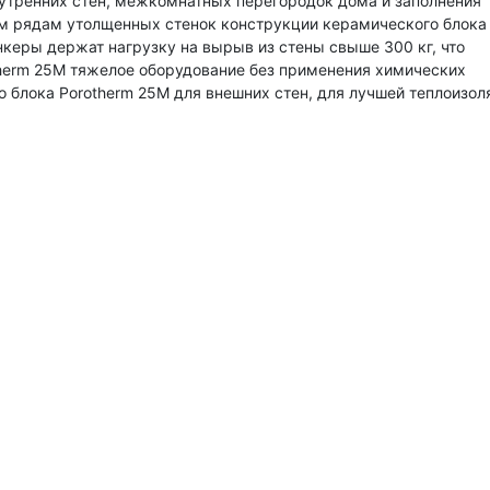
утренних стен, межкомнатных перегородок дома и заполнения
-м рядам утолщенных стенок конструкции керамического блока
нкеры держат нагрузку на вырыв из стены свыше 300 кг, что
otherm 25M тяжелое оборудование без применения химических
 блока Porotherm 25M для внешних стен, для лучшей теплоизол