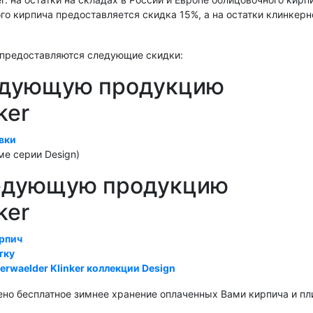
го кирпича предоставляется скидка 15%, а на остатки клинкерн
а предоставляются следующие скидки:
ледующую продукцию
ker
вки
е серии Design)
ледующую продукцию
ker
ирпич
тку
rwaelder Klinker коллекции Design
ено бесплатное зимнее хранение оплаченных Вами кирпича и пл