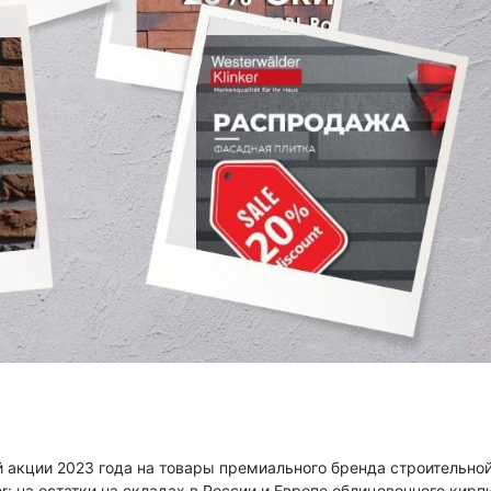
й акции 2023 года на товары премиального бренда строительно
r: на остатки на складах в России и Европе облицовочного кирп