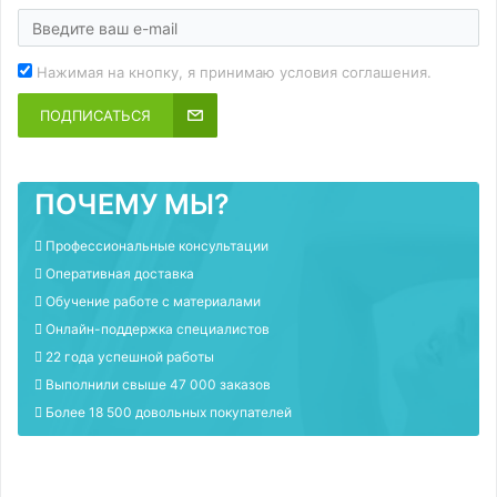
Нажимая на кнопку, я принимаю условия соглашения.
ПОДПИСАТЬСЯ
ПОЧЕМУ МЫ?
Профессиональные консультации
Оперативная доставка
Обучение работе с материалами
Онлайн-поддержка специалистов
22 года успешной работы
Выполнили свыше 47 000 заказов
Более 18 500 довольных покупателей