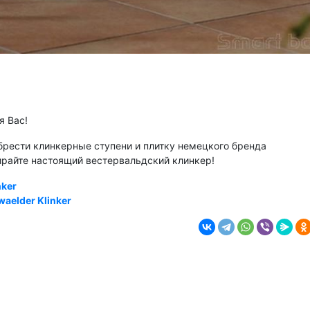
я Вас!
брести клинкерные ступени и плитку немецкого бренда
бирайте настоящий вестервальдский клинкер!
nker
aelder Klinker