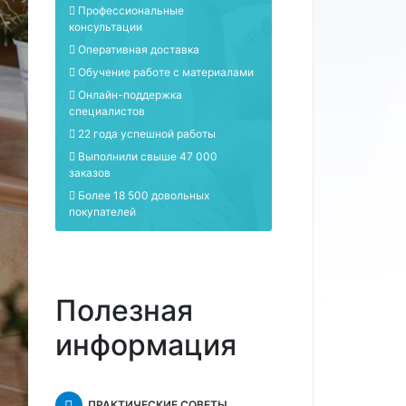
Профессиональные
консультации
Оперативная доставка
Обучение работе с материалами
Онлайн-поддержка
специалистов
22 года успешной работы
Выполнили свыше 47 000
заказов
Более 18 500 довольных
покупателей
Полезная
информация
ПРАКТИЧЕСКИЕ СОВЕТЫ