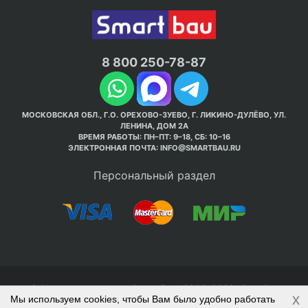
8 800 250-78-87
МОСКОВСКАЯ ОБЛ., Г.О. ОРЕХОВО-ЗУЕВО, Г. ЛИКИНО-ДУЛЁВО, УЛ.
ЛЕНИНА, ДОМ 2А
ВРЕМЯ РАБОТЫ: ПН–ПТ: 9–18, СБ: 10–16
ЭЛЕКТРОННАЯ ПОЧТА:
INFO@SMARTBAU.RU
Персональный раздел
© Интернет-магазин Smart Bau ’2003-2026. Стройте
x
Мы используем cookies, чтобы Вам было удобно работать
правильно с 1-го раза.