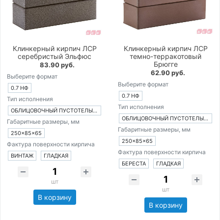
Клинкерный кирпич ЛСР
Клинкерный кирпич ЛСР
серебристый Эльфюс
темно-терракотовый
Брюгге
83.90 руб.
62.90 руб.
Выберите формат
Выберите формат
0.7 НФ
0.7 НФ
Тип исполнения
Тип исполнения
ОБЛИЦОВОЧНЫЙ ПУСТОТЕЛЫЙ КИРПИЧ
ОБЛИЦОВОЧНЫЙ ПУСТОТЕЛЫЙ КИРПИЧ
Габаритные размеры, мм
Габаритные размеры, мм
250×85×65
250×85×65
Фактура поверхности кирпича
Фактура поверхности кирпича
ВИНТАЖ
ГЛАДКАЯ
БЕРЕСТА
ГЛАДКАЯ
шт
шт
В корзину
В корзину