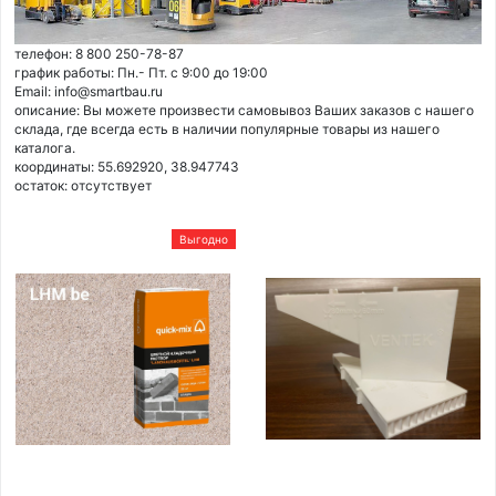
телефон: 8 800 250-78-87
график работы: Пн.- Пт. с 9:00 до 19:00
Email: info@smartbau.ru
описание: Вы можете произвести самовывоз Ваших заказов с нашего
склада, где всегда есть в наличии популярные товары из нашего
каталога.
координаты: 55.692920, 38.947743
остаток:
отсутствует
Выгодно