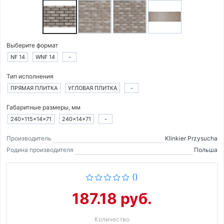
Выберите формат
NF 14
WNF 14
-
Тип исполнения
ПРЯМАЯ ПЛИТКА
УГЛОВАЯ ПЛИТКА
-
Габаритные размеры, мм
240+115×14×71
240×14×71
-
Производитель
Klinkier Przysucha
Родина производителя
Польша
()
187.18 руб.
Количество