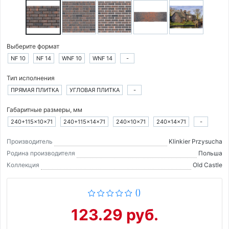
Выберите формат
NF 10
NF 14
WNF 10
WNF 14
-
Тип исполнения
ПРЯМАЯ ПЛИТКА
УГЛОВАЯ ПЛИТКА
-
Габаритные размеры, мм
240+115×10×71
240+115×14×71
240×10×71
240×14×71
-
Производитель
Klinkier Przysucha
Родина производителя
Польша
Коллекция
Old Castle
()
123.29 руб.