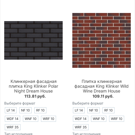
Клинкерная фасадная
Плитка клинкерная
плитка King Klinker Polar
фасадная King Klinker Wild
Night Dream House
Wine Dream House
113.81 руб.
109.11 руб.
Выберите формат
Выберите формат
LF 14
NF 10
RF 10
LF 14
NF 10
RF 10
WDF 14
WNF 10
WRF 10
WDF 14
WNF 10
WRF 10
WRF 35
WRF 35
Тип исполнения
Тип исполнения