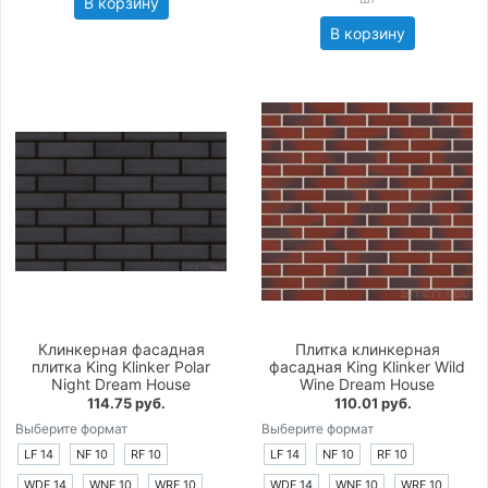
В корзину
В корзину
Клинкерная фасадная
Плитка клинкерная
плитка King Klinker Polar
фасадная King Klinker Wild
Night Dream House
Wine Dream House
114.75 руб.
110.01 руб.
Выберите формат
Выберите формат
LF 14
NF 10
RF 10
LF 14
NF 10
RF 10
WDF 14
WNF 10
WRF 10
WDF 14
WNF 10
WRF 10