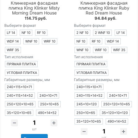
Клинкерная фасадная
Клинкерная фасадная
плитка King Klinker Misty
плитка King Klinker Ruby
Morning Dream House
Red Dream House
114.75 руб.
94.84 руб.
Выберите формат
Выберите формат
LF 14
NF 10
RF 10
2 NF 10
2 WNF 10
LF 14
WDF 14
WNF 10
WRF 10
NF 10
RF 10
WDF 14
WRF 35
WNF 10
WRF 10
WRF 35
Тип исполнения
Тип исполнения
ПРЯМАЯ ПЛИТКА
ПРЯМАЯ ПЛИТКА
УГЛОВАЯ ПЛИТКА
УГЛОВАЯ ПЛИТКА
Габаритные размеры, мм
Габаритные размеры, мм
240+115×10×71
240+115×10×71
240+115×14×52
240×10×71
240+115×14×52
240×10×71
250+120×10×65
250×10×65
245×10×120
250+120×10×65
35+120×10×65
490×14×52
250×10×65
35+120×10×120
35+120×10×65
490×14×52
шт
шт