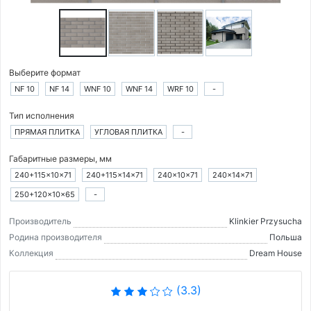
Выберите формат
NF 10
NF 14
WNF 10
WNF 14
WRF 10
-
Тип исполнения
ПРЯМАЯ ПЛИТКА
УГЛОВАЯ ПЛИТКА
-
Габаритные размеры, мм
240+115×10×71
240+115×14×71
240×10×71
240×14×71
250+120×10×65
-
Производитель
Klinkier Przysucha
Родина производителя
Польша
Коллекция
Dream House
(3.3)