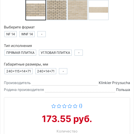
Выберите формат
NF 14
WNF 14
-
Тип исполнения
ПРЯМАЯ ПЛИТКА
УГЛОВАЯ ПЛИТКА
-
Габаритные размеры, мм
240+115×14×71
240×14×71
-
Производитель
Klinkier Przysucha
Родина производителя
Польша
()
173.55 руб.
Количество