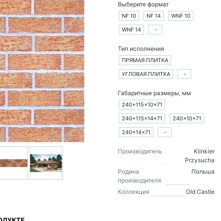
Выберите формат
NF 10
NF 14
WNF 10
WNF 14
-
Тип исполнения
ПРЯМАЯ ПЛИТКА
УГЛОВАЯ ПЛИТКА
-
Габаритные размеры, мм
240+115×10×71
240+115×14×71
240×10×71
240×14×71
-
Производитель
Klinkier
Przysucha
Родина
Польша
производителя
Коллекция
Old Castle
ОДУКТЕ