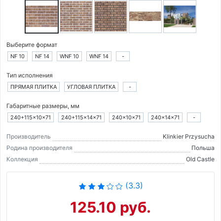
Выберите формат
NF 10
NF 14
WNF 10
WNF 14
-
Тип исполнения
ПРЯМАЯ ПЛИТКА
УГЛОВАЯ ПЛИТКА
-
Габаритные размеры, мм
240+115×10×71
240+115×14×71
240×10×71
240×14×71
-
Производитель
Klinkier Przysucha
Родина производителя
Польша
Коллекция
Old Castle
(3.3)
125.10 руб.