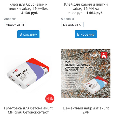
Клей для брусчатки и
Клей для камня и плитки
плитки tubag TNH-flex
tubag TNM-flex
4 139 руб.
1 464 руб.
2 386 руб.
Фасовка
Фасовка
МЕШОК 25 КГ
МЕШОК 25 КГ
В корзину
В корзину
-11%
Грунтовка для бетона akurit
Цементный набрызг akurit
MH grau бетоноконтакт
ZVP