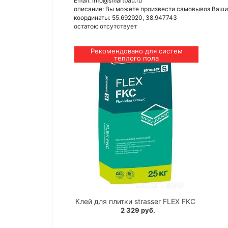
Email: info@smartbau.ru
описание: Вы можете произвести самовывоз Ваших 
координаты: 55.692920, 38.947743
остаток:
отсутствует
Рекомендовано для систем
теплого пола
Клей для плитки strasser FLEX FKC
2 329 руб.