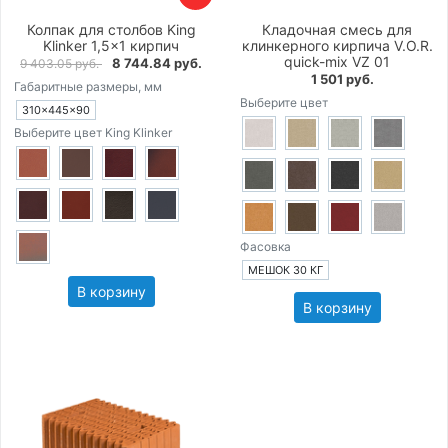
Колпак для столбов King
Кладочная смесь для
Klinker 1,5×1 кирпич
клинкерного кирпича V.O.R.
quick-mix VZ 01
8 744.84 руб.
9 403.05 руб.
1 501 руб.
Габаритные размеры, мм
Выберите цвет
310×445×90
Выберите цвет King Klinker
Фасовка
МЕШОК 30 КГ
В корзину
В корзину