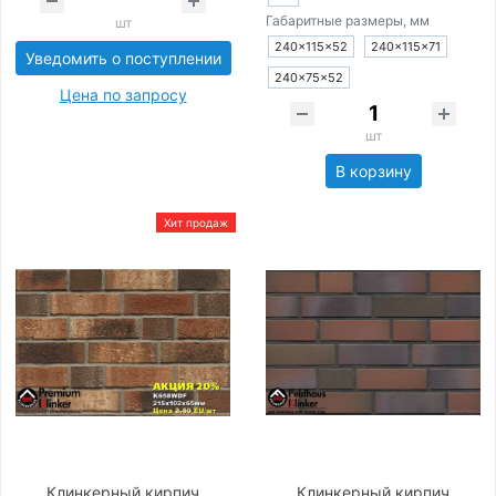
Габаритные размеры, мм
шт
240×115×52
240×115×71
Уведомить о поступлении
240×75×52
Цена по запросу
шт
В корзину
Хит продаж
Клинкерный кирпич
Клинкерный кирпич