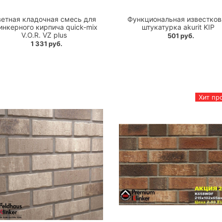
етная кладочная смесь для
Функциональная известков
инкерного кирпича quick-mix
штукатурка akurit KIP
V.O.R. VZ plus
501 руб.
1 331 руб.
Хит пр