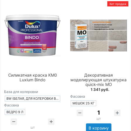
Хит продаж
Силикатная краска КМ0
Декоративная
Luxium Bindo
моделирующая штукатурка
quick-mix MO
1 341 руб.
База для колеровки
Фасовка
BW (БЕЛАЯ, ДЛЯ КОЛЕРОВКИ В СВЕТЛЫЕ ТОНА)
МЕШОК 25 КГ
Фасовка
ВЕДРО 9 Л
шт
шт
В корзину