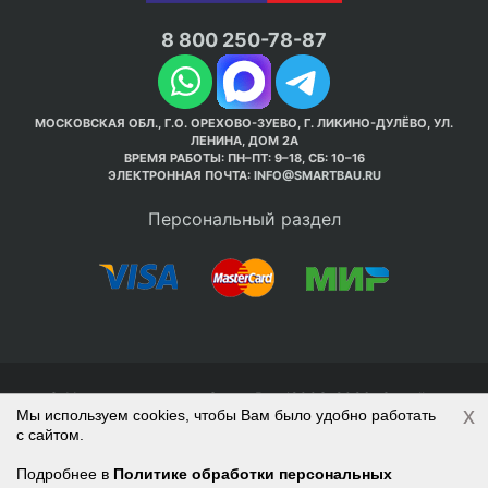
8 800 250-78-87
МОСКОВСКАЯ ОБЛ., Г.О. ОРЕХОВО-ЗУЕВО, Г. ЛИКИНО-ДУЛЁВО, УЛ.
ЛЕНИНА, ДОМ 2А
ВРЕМЯ РАБОТЫ: ПН–ПТ: 9–18, СБ: 10–16
ЭЛЕКТРОННАЯ ПОЧТА:
INFO@SMARTBAU.RU
Персональный раздел
© Интернет-магазин Smart Bau ’2003-2026. Стройте
x
Мы используем cookies, чтобы Вам было удобно работать
правильно с 1-го раза.
с сайтом.
Политика обработки персональных данных
Наверх
Войти
Регистрация
Подробнее в
Политике обработки персональных