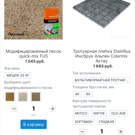
Модифицированный песок
Тротуарная плитка SteinRus
quick-mix FUS
Инсбрук Альпен Colormix
Актау
1 045 руб.
1 985 руб.
Фасовка
Тип исполнения
МЕШОК 25 КГ
МУЛЬТИФОРМАТНАЯ ТРОТУАРНАЯ ПЛИТКА ИЗ 4-Х ЭЛЕМЕНТОВ
Выберите цвет
Толщина брусчатки, мм
модифицированного песка
40
60
Фактура поверхности
тротуарной плитки
ANTICO
NATIVE
OLD-AGE
шт
SOFTWASH
ГЛАДКАЯ
В корзину