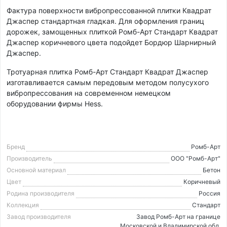
Фактура поверхности вибропрессованной плитки Квадрат
Джаспер стандартная гладкая. Для оформления границ
дорожек, замощенных плиткой Ромб-Арт Стандарт Квадрат
Джаспер коричневого цвета подойдет Бордюр Шарнирный
Джаспер.
Тротуарная плитка Ромб-Арт Стандарт Квадрат Джаспер
изготавливается самым передовым методом полусухого
вибропрессования на современном немецком
оборудовании фирмы Hess.
Бренд
Ромб-Арт
Производитель
ООО "Ромб-Арт"
Основной материал
Бетон
Цвет
Коричневый
Родина производителя
Россия
Коллекция
Стандарт
Завод производителя
Завод Ромб-Арт на границе
Московской и Владимирской обл.