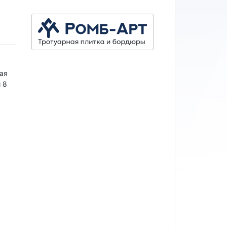
ая
 8